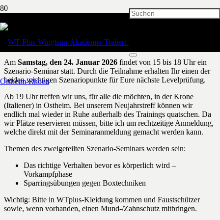
Anmeldung zum Seminar &
Neujahrstreff 2026
Am
Samstag, den 24. Januar 2026
findet von 15 bis 18 Uhr ein
Szenario-Seminar statt. Durch die Teilnahme erhalten Ihr einen der
beiden wichtigen Szenariopunkte für Eure nächste Levelprüfung.
Ab 19 Uhr treffen wir uns, für alle die möchten, in der Krone
(Italiener) in Ostheim. Bei unserem Neujahrstreff können wir
endlich mal wieder in Ruhe außerhalb des Trainings quatschen. Da
wir Plätze reservieren müssen, bitte ich um rechtzeitige Anmeldung,
welche direkt mit der Seminaranmeldung gemacht werden kann.
Themen des zweigeteilten Szenario-Seminars werden sein:
Das richtige Verhalten bevor es körperlich wird –
Vorkampfphase
Sparringsübungen gegen Boxtechniken
Wichtig: Bitte in WTplus-Kleidung kommen und Faustschützer
sowie, wenn vorhanden, einen Mund-/Zahnschutz mitbringen.